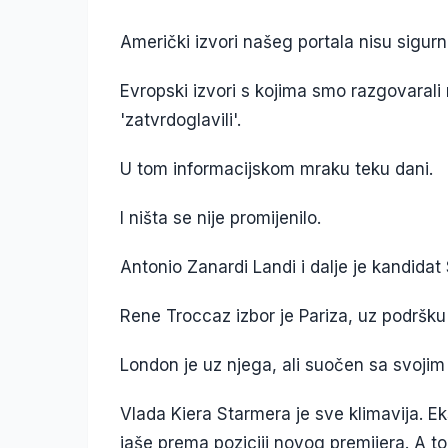
Američki izvori našeg portala nisu sigurn
Evropski izvori s kojima smo razgovarali 
'zatvrdoglavili'.
U tom informacijskom mraku teku dani.
I ništa se nije promijenilo.
Antonio Zanardi Landi i dalje je kandidat S
Rene Troccaz izbor je Pariza, uz podršku
London je uz njega, ali suočen sa svoji
Vlada Kiera Starmera je sve klimavija. Ek
jaše prema poziciji novog premijera. A to 