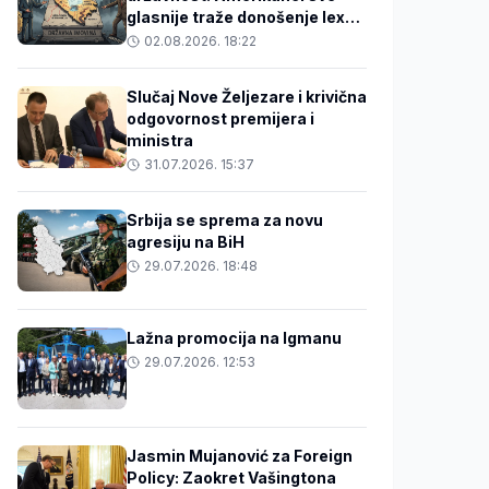
glasnije traže donošenje lex
specialisa o državnoj imovini
02.08.2026. 18:22
Slučaj Nove Željezare i krivična
odgovornost premijera i
ministra
31.07.2026. 15:37
Srbija se sprema za novu
agresiju na BiH
29.07.2026. 18:48
Lažna promocija na Igmanu
29.07.2026. 12:53
Jasmin Mujanović za Foreign
Policy: Zaokret Vašingtona