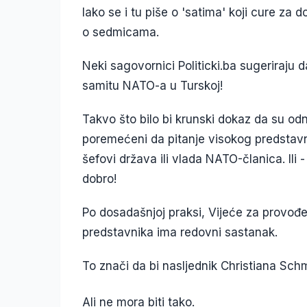
Iako se i tu piše o 'satima' koji cure za d
o sedmicama.
Neki sagovornici Politicki.ba sugeriraju d
samitu NATO-a u Turskoj!
Takvo što bilo bi krunski dokaz da su odn
poremećeni da pitanje visokog predstavni
šefovi država ili vlada NATO-članica. Ili -
dobro!
Po dosadašnjoj praksi, Vijeće za provođ
predstavnika ima redovni sastanak.
To znači da bi nasljednik Christiana Schm
Ali ne mora biti tako.