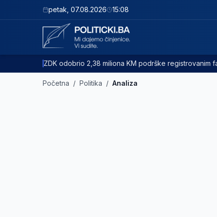
petak
,
07.08.2026
15:08
ZDK odobrio 2,38 miliona KM podrške registrovanim
Početna
/
Politika
/
Analiza