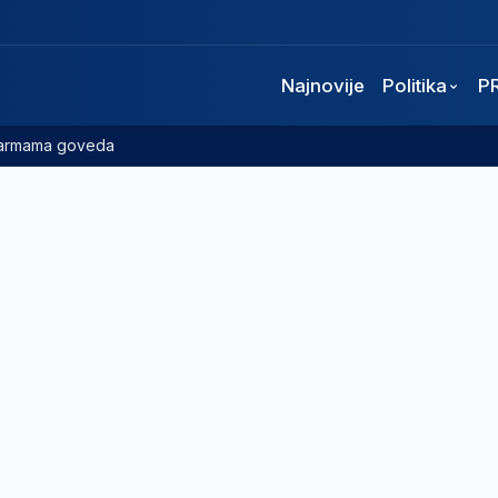
Najnovije
Politika
P
 farmama goveda