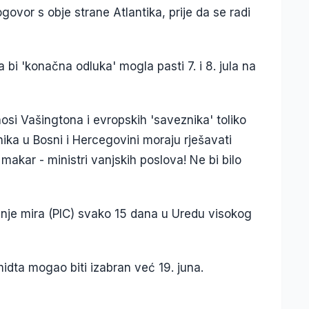
ogovor s obje strane Atlantika, prije da se radi
a bi 'konačna odluka' mogla pasti 7. i 8. jula na
osi Vašingtona i evropskih 'saveznika' toliko
ka u Bosni i Hercegovini moraju rješavati
 makar - ministri vanjskih poslova! Ne bi bilo
enje mira (PIC) svako 15 dana u Uredu visokog
idta mogao biti izabran već 19. juna.