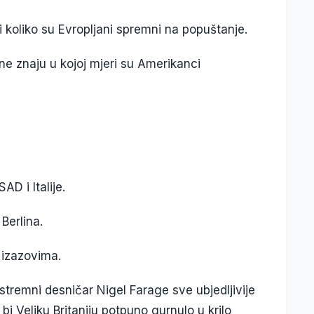
i koliko su Evropljani spremni na popuštanje.
ne znaju u kojoj mjeri su Amerikanci
AD i Italije.
 Berlina.
m izazovima.
stremni desničar Nigel Farage sve ubjedljivije
bi Veliku Britaniju potpuno gurnulo u krilo