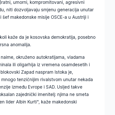
t)ratni, umorni, kompromitovani, agresivni
udu, niti dozvoljavaju smjenu generacija unutar
ji šef makedonske misije OSCE-a u Austriji i
ekoli kaže da je kosovska demokratija, posebno
rsna anomalija.
, naime, okruženo autokratijama, vladama
nala ili oligarhija iz vremena osamdesetih i
 blokovski Zapad naspram Istoka je,
jen mnogo tenzičnijim rivalstvom unutar nekada
enzije između Evrope i SAD. Usljed takve
ksalan zajednički imenitelj: njima ne smeta
en lider Albin Kurti", kaže makedonski