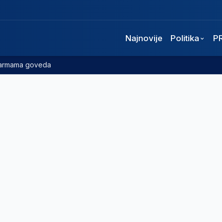
Najnovije
Politika
P
 farmama goveda