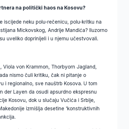
artnera na politički haos na Kosovu?
de iscijede neku polu-rečenicu, polu-kritku na
stijana Mickovskog, Andrije Mandića? Iluzorno
u uveliko doprinijeli i u njemu učestvovali.
n, Viola von Krammon, Thorbyorn Jagland,
ada nismo čuli kritiku, čak ni pitanje o
vu i regionalno, sve nauštrb Kosova. U tom
von der Layen da osudi apsurdno ekspresnu
je Kosovu, dok u slučaju Vučića i Srbije,
akedonije izmišlja desetine 'konstruktivnih
ankcija.