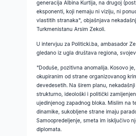
generacija Albina Kurtija, na drugoj (pos
eksponenti, koji nemaju ni viziju, ni pon
vlastitih stranaka", objašnjava nekadašn
Turkmenistanu Arsim Zekoli.
U intervjuu za Politicki.ba, ambasador Z
gledano iz ugla društava regiona, svojev
"Doduše, pozitivna anomalija. Kosovo je
okupiranim od strane organizovanog krimi
devedesetih. Na širem planu, nekadašnji
strukturno, ideološki i politički zamijen
ujedinjenog zapadnog bloka. Mislim na t
dinamike, sukobljene strane imaju parado
Samoopredeljenje, smeta im isključivo nj
diplomata.