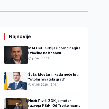
Najnovije
MALOKU: Srbija uporno negira
i zločine na Kosovu
jučer u 18:12
Šuta: Mostar nikada neće biti
"stolni hrvatski grad"
01.08.2026. 15:19
Nezir Pivić: ZDK je motor
razvoja F BiH. Od Trojke nismo