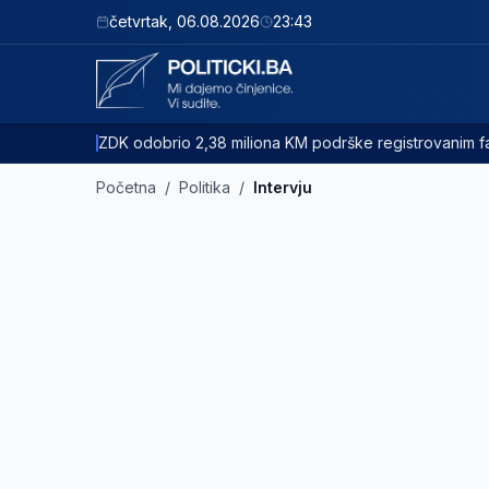
četvrtak
,
06.08.2026
23:43
ZDK odobrio 2,38 miliona KM podrške registrovanim
Početna
/
Politika
/
Intervju