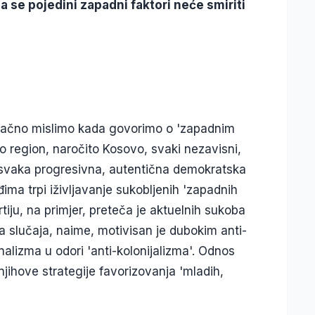
a se pojedini zapadni faktori neće smiriti
a tačno mislimo kada govorimo o 'zapadnim
Cio region, naročito Kosovo, svaki nezavisni,
i, svaka progresivna, autentična demokratska
ma trpi iživljavanje sukobljenih 'zapadnih
iju, na primjer, preteča je aktuelnih sukoba
 slučaja, naime, motivisan je dubokim anti-
izma u odori 'anti-kolonijalizma'. Odnos
jihove strategije favorizovanja 'mladih,