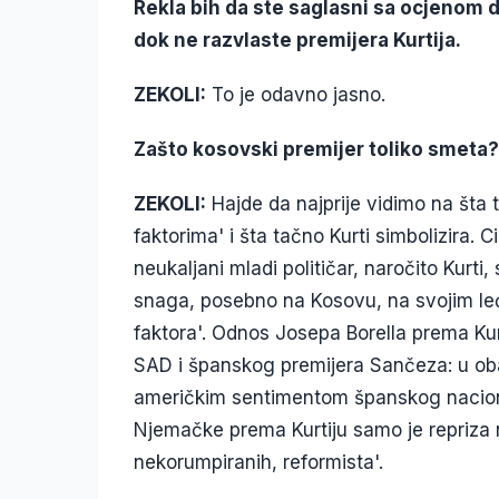
Rekla bih da ste saglasni sa ocjenom d
dok ne razvlaste premijera Kurtija.
ZEKOLI:
To je odavno jasno.
Zašto kosovski premijer toliko smeta?
ZEKOLI:
Hajde da najprije vidimo na št
faktorima' i šta tačno Kurti simbolizira. 
neukaljani mladi političar, naročito Kurt
snaga, posebno na Kosovu, na svojim leđi
faktora'. Odnos Josepa Borella prema Kurt
SAD i španskog premijera Sančeza: u oba
američkim sentimentom španskog nacional
Njemačke prema Kurtiju samo je repriza n
nekorumpiranih, reformista'.