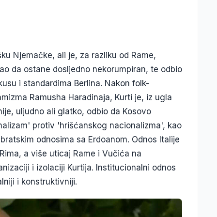
šku Njemačke, ali je, za razliku od Rame,
rao da ostane dosljedno nekorumpiran, te odbio
usu i standardima Berlina. Nakon folk-
lamizma Ramusha Haradinaja, Kurti je, iz ugla
je, uljudno ali glatko, odbio da Kosovo
alizam' protiv 'hrišćanskog nacionalizma', kao
 u bratskim odnosima sa Erdoanom. Odnos Italije
 Rima, a više uticaj Rame i Vučića na
zaciji i izolaciji Kurtija. Institucionalni odnos
iji i konstruktivniji.