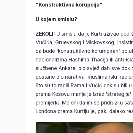
"Konstruktivna korupcija"
U kojem smislu?
ZEKOLI:
U smislu da je Kurti uživao podr
Vučića, Gruevskog i Mickovskog, insisti
da bude 'konstruktivno korumpiran' po uk
nacionalizma Hashima Thacija ili anti-is
službene Ankare, bio svjež dah sve dok ni
postane dio narativa 'muslimanski nacion
što su to radili Rama i Vučić dok su bili
prema Kosovu manje je izraz 'strategije'
premijerku Meloni da im se pridruži u satani
Londona prema Kurtiju je, pak, daleko realn