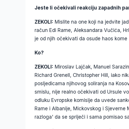
Jeste li očekivali reakciju zapadnih p
ZEKOLI:
Mislite na one koji na jedvite ja
račun Edi Rame, Aleksandara Vučića, Hri
je od njih očekivati da osude haos kome s
Ko?
ZEKOLI:
Miroslav Lajčak, Manuel Sarazi
Richard Grenell, Christopher Hill, iako nik
posljedicama njihovog soliranja na Koso
smislu, nije realno očekivati od Ursule 
odluku Evropske komisije da uvede sankci
Rame i Albanije, Mickovskog i Sjeverne M
razloga' da se spriječi i sama pomisao s