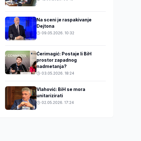
Na sceni je raspakivanje
Dejtona
09.05.2026. 10:32
Ćerimagić: Postaje li BiH
prostor zapadnog
nadmetanja?
03.05.2026. 18:24
Vlahović: BiH se mora
unitarizirati
02.05.2026. 17:24