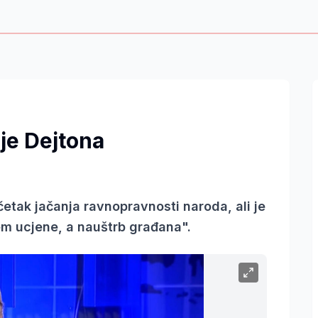
je Dejtona
četak jačanja ravnopravnosti naroda, ali je
em ucjene, a nauštrb građana".