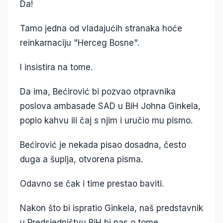
Da!
Tamo jedna od vladajućih stranaka hoće
reinkarnaciju "Herceg Bosne".
I insistira na tome.
Da ima, Bećirović bi pozvao otpravnika
poslova ambasade SAD u BiH Johna Ginkela,
popio kahvu ili čaj s njim i uručio mu pismo.
Bećirović je nekada pisao dosadna, često
duga a šuplja, otvorena pisma.
Odavno se čak i time prestao baviti.
Nakon što bi ispratio Ginkela, naš predstavnik
u Predsjedništvu BiH bi nas o tome