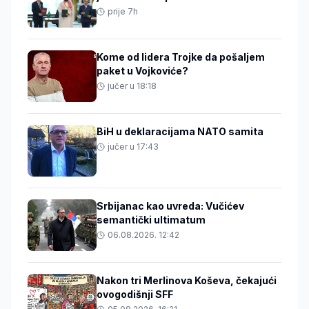
prije 7h
Kome od lidera Trojke da pošaljem
paket u Vojkoviće?
jučer u 18:18
BiH u deklaracijama NATO samita
jučer u 17:43
Srbijanac kao uvreda: Vučićev
semantički ultimatum
06.08.2026. 12:42
Nakon tri Merlinova Koševa, čekajući
ovogodišnji SFF