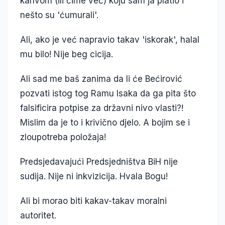
kahvom (ili čime već) koju sam ja platio i
nešto su 'ćumurali'.
Ali, ako je već napravio takav 'iskorak', halal
mu bilo! Nije beg cicija.
Ali sad me baš zanima da li će Bećirović
pozvati istog tog Ramu Isaka da ga pita što
falsificira potpise za državni nivo vlasti?!
Mislim da je to i krivično djelo. A bojim se i
zloupotreba položaja!
Predsjedavajući Predsjedništva BiH nije
sudija. Nije ni inkvizicija. Hvala Bogu!
Ali bi morao biti kakav-takav moralni
autoritet.