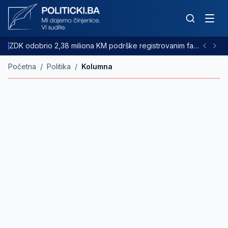
ZDK odobrio 2,38 miliona KM podrške registrovanim farmama goveda
Početna
/
Politika
/
Kolumna