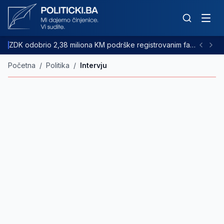
ZDK odobrio 2,38 miliona KM podrške registrovanim farmama goveda
Početna
/
Politika
/
Intervju