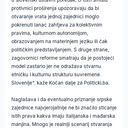
u slovenski ustavni poredak. U tom smislu
protivnici proširenja upozoravaju da bi
otvaranje vrata jednoj zajednici moglo
pokrenuti lanac zahtjeva za kolektivnim
pravima, kulturnom autonomijom,
obrazovanjem na materinjem jeziku ili čak
političkim predstavljanjem. S druge strane,
zagovornici reforme smatraju da je postojeći
model zastario jer ne odražava stvarnu
etničku i kulturnu strukturu suvremene
Slovenije". kaže Kočan dalje za Politicki.ba.
Naglašava i da eventualno priznanje srpske
zajednice najvjerojatnije ne bi značilo sticanje
istih prava kakva imaju italijanska i mađarska
manjina. Mnogo je realniji scenarij stvaranja