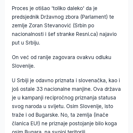
Proces je otišao 'toliko daleko' da je
predsjednik Državnog zbora (Parlament) te
zemlje Zoran Stevanović (Srbin po
nacionalnosti i šef stranke Resni.ca) najavio
put u Srbiju.
On već od ranije zagovara ovakvu odluku
Slovenije.
U Srbiji je odavno priznata i slovenačka, kao i
još ostale 33 nacionalne manjine. Ova država
je u kampanji recipročnog priznanja statusa
svog naroda u svijetu. Osim Slovenije, isto
traže i od Bugarske. No, ta zemlja (inače
članica EU!) ne priznaje postojanje bilo koga
osim Bugara, na svojoj teritoriji.