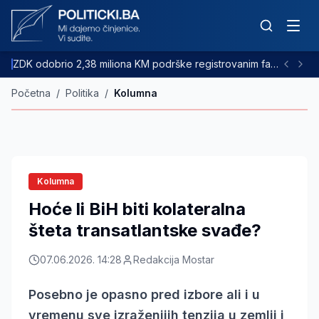
ZDK odobrio 2,38 miliona KM podrške registrovanim farmama goveda
Početna
/
Politika
/
Kolumna
Kolumna
Hoće li BiH biti kolateralna
šteta transatlantske svađe?
07.06.2026. 14:28
Redakcija Mostar
Posebno je opasno pred izbore ali i u
vremenu sve izraženijih tenzija u zemlji i