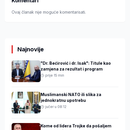
Komentari
Ovaj članak nije moguće komentarisati.
Najnovije
"Dr. Bećirović i dr. Isak": Titule kao
zamjena za rezultat i program
prije 15 min
Muslimanski NATO ili slika za
jednokratnu upotrebu
jučer u 08:12
Kome od lidera Trojke da pošaljem