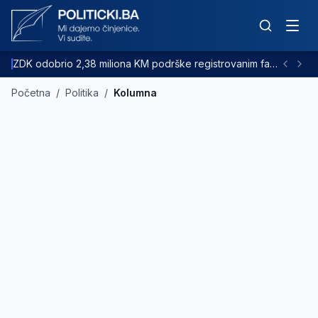
ZDK odobrio 2,38 miliona KM podrške registrovanim farmama goveda
Početna
/
Politika
/
Kolumna