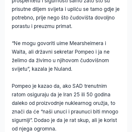
prosperitetu i sigurnosti samo zato što su
prisutne diljem svijeta i upliću se tamo gdje je
potrebno, prije nego što čudovišta dovoljno
porastu i preuzmu primat.
“Ne mogu govoriti uime Mearsheimera i
Walta, ali državni sekretar Pompeo i ja ne
želimo da živimo u njihovom čudovišnom
svijetu”, kazala je Nuland.
Pompeo je kazao da, ako SAD trenutnim
ratom osiguraju da je Iran 25 ili 50 godina
daleko od proizvodnje nuklearnog oružja, to
znači da će “naši unuci i praunuci biti mnogo
sigurniji”. Dodao je da je rat skup, ali je korist
od njega ogromna.