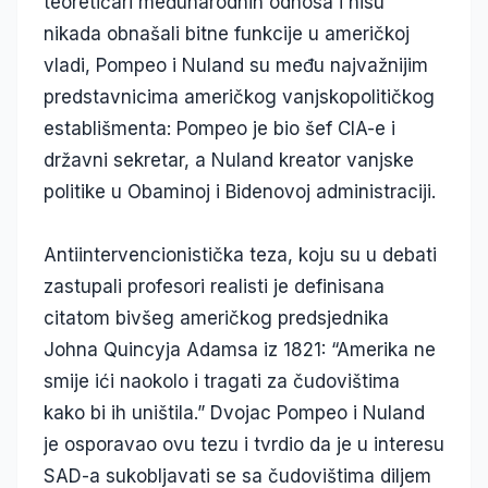
teoretičari međunarodnih odnosa i nisu
nikada obnašali bitne funkcije u američkoj
vladi, Pompeo i Nuland su među najvažnijim
predstavnicima američkog vanjskopolitičkog
establišmenta: Pompeo je bio šef CIA-e i
državni sekretar, a Nuland kreator vanjske
politike u Obaminoj i Bidenovoj administraciji.
Antiintervencionistička teza, koju su u debati
zastupali profesori realisti je definisana
citatom bivšeg američkog predsjednika
Johna Quincyja Adamsa iz 1821: “Amerika ne
smije ići naokolo i tragati za čudovištima
kako bi ih uništila.” Dvojac Pompeo i Nuland
je osporavao ovu tezu i tvrdio da je u interesu
SAD-a sukobljavati se sa čudovištima diljem