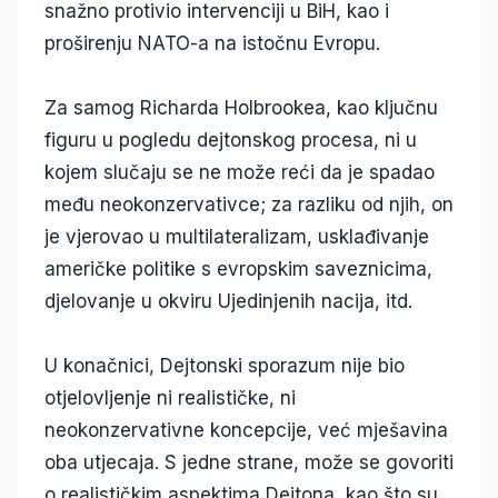
snažno protivio intervenciji u BiH, kao i
proširenju NATO-a na istočnu Evropu.
Za samog Richarda Holbrookea, kao ključnu
figuru u pogledu dejtonskog procesa, ni u
kojem slučaju se ne može reći da je spadao
među neokonzervativce; za razliku od njih, on
je vjerovao u multilateralizam, usklađivanje
američke politike s evropskim saveznicima,
djelovanje u okviru Ujedinjenih nacija, itd.
U konačnici, Dejtonski sporazum nije bio
otjelovljenje ni realističke, ni
neokonzervativne koncepcije, već mješavina
oba utjecaja. S jedne strane, može se govoriti
o realističkim aspektima Dejtona, kao što su