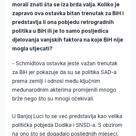
morali znati šta se iza brda valja. Koliko je
zapravo ova ostavka bitan trenutak za BiH i
predstavlja li ona pobjedu retrogradnih
politika u BiH ili je to samo posljedica
djelovanja vanjskih faktora na koje BiH nije
mogla utjecati?
- Schmidtova ostavka jeste važan trenutak
za BiH jer pokazuje da su se politika SAD-a
prema zemlji i odnosi među ključnim
međunarodnim akterima promijenili mnogo
brže nego što su mnogi očekivali.
U Banjoj Luci to se već predstavlja kao velika
politička pobjeda Dodika i SNSD-a. S obzirom
na ono što se događalo posljednjih mjeseci,