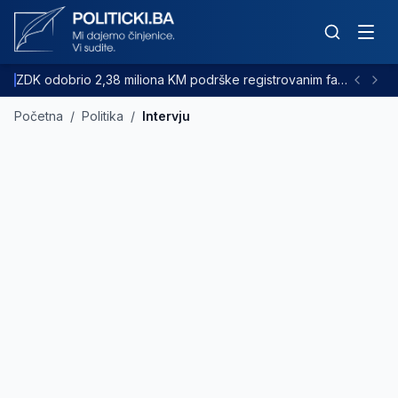
ZDK odobrio 2,38 miliona KM podrške registrovanim farmama goveda
Početna
/
Politika
/
Intervju