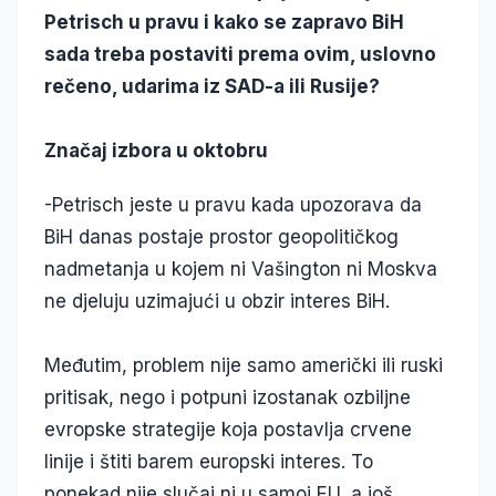
Petrisch u pravu i kako se zapravo BiH
sada treba postaviti prema ovim, uslovno
rečeno, udarima iz SAD-a ili Rusije?
Značaj izbora u oktobru
-Petrisch jeste u pravu kada upozorava da
BiH danas postaje prostor geopolitičkog
nadmetanja u kojem ni Vašington ni Moskva
ne djeluju uzimajući u obzir interes BiH.
Međutim, problem nije samo američki ili ruski
pritisak, nego i potpuni izostanak ozbiljne
evropske strategije koja postavlja crvene
linije i štiti barem europski interes. To
ponekad nije slučaj ni u samoj EU, a još