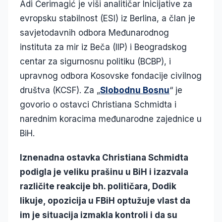
Adi Ćerimagić je viši analitičar Inicijative za
evropsku stabilnost (ESI) iz Berlina, a član je
savjetodavnih odbora Međunarodnog
instituta za mir iz Beča (IIP) i Beogradskog
centar za sigurnosnu politiku (BCBP), i
upravnog odbora Kosovske fondacije civilnog
društva (KCSF). Za „
Slobodnu Bosnu
“ je
govorio o ostavci Christiana Schmidta i
narednim koracima međunarodne zajednice u
BiH.
Iznenadna ostavka Christiana Schmidta
podigla je veliku prašinu u BiH i izazvala
različite reakcije bh. političara, Dodik
likuje, opozicija u FBiH optužuje vlast da
im je situacija izmakla kontroli i da su