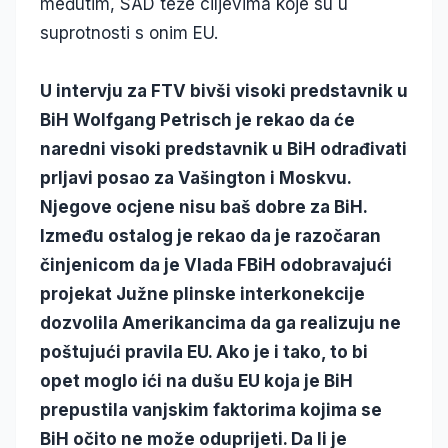
međutim, SAD teže ciljevima koje su u
suprotnosti s onim EU.
U intervju za FTV bivši visoki predstavnik u
BiH Wolfgang Petrisch je rekao da će
naredni visoki predstavnik u BiH odrađivati
prljavi posao za Vašington i Moskvu.
Njegove ocjene nisu baš dobre za BiH.
Između ostalog je rekao da je razočaran
činjenicom da je Vlada FBiH odobravajući
projekat Južne plinske interkonekcije
dozvolila Amerikancima da ga realizuju ne
poštujući pravila EU. Ako je i tako, to bi
opet moglo ići na dušu EU koja je BiH
prepustila vanjskim faktorima kojima se
BiH očito ne može oduprijeti. Da li je