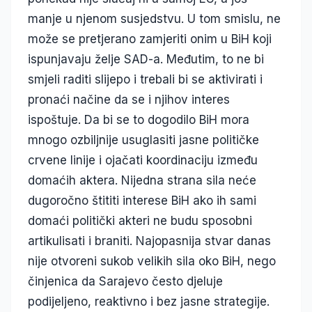
manje u njenom susjedstvu. U tom smislu, ne
može se pretjerano zamjeriti onim u BiH koji
ispunjavaju želje SAD-a. Međutim, to ne bi
smjeli raditi slijepo i trebali bi se aktivirati i
pronaći načine da se i njihov interes
ispoštuje. Da bi se to dogodilo BiH mora
mnogo ozbiljnije usuglasiti jasne političke
crvene linije i ojačati koordinaciju između
domaćih aktera. Nijedna strana sila neće
dugoročno štititi interese BiH ako ih sami
domaći politički akteri ne budu sposobni
artikulisati i braniti. Najopasnija stvar danas
nije otvoreni sukob velikih sila oko BiH, nego
činjenica da Sarajevo često djeluje
podijeljeno, reaktivno i bez jasne strategije.