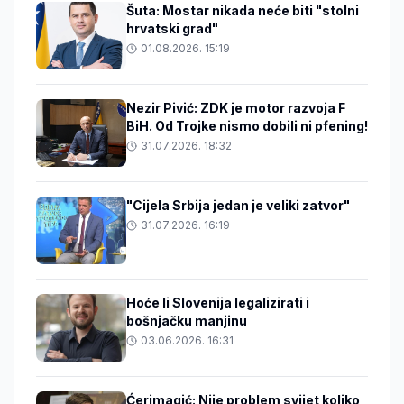
Šuta: Mostar nikada neće biti "stolni
hrvatski grad"
01.08.2026. 15:19
Nezir Pivić: ZDK je motor razvoja F
BiH. Od Trojke nismo dobili ni pfening!
31.07.2026. 18:32
"Cijela Srbija jedan je veliki zatvor"
31.07.2026. 16:19
Hoće li Slovenija legalizirati i
bošnjačku manjinu
03.06.2026. 16:31
Ćerimagić: Nije problem svijet koliko