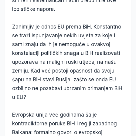
smiren i sistematičan način preduhitre ove
lobističke napore.
Zanimljiv je odnos EU prema BiH. Konstantno
se traži ispunjavanje nekih uvjeta za koje i
sami znaju da ih je nemoguće u ovakvoj
konstelaciji političkih snaga u BiH realizovati i
upozorava na maligni ruski utjecaj na našu
zemlju. Kad već postoji opasnost da svoju
šapu na BiH stavi Rusija, zašto se onda EU
ozbiljno ne pozabavi ubrzanim primanjem BiH
u EU?
Evropska unija već godinama šalje
kontradiktorne poruke BiH i regiji zapadnog
Balkana: formalno govori o evropskoj