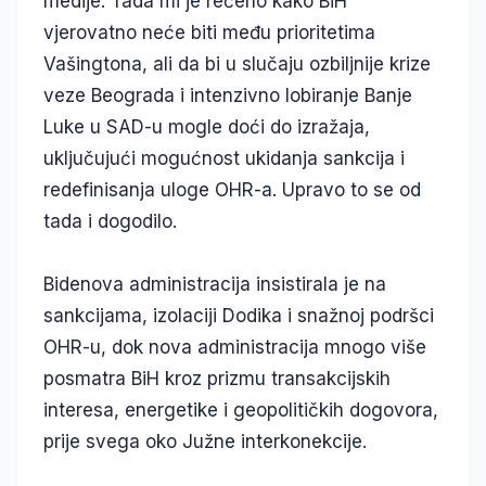
medije. Tada mi je rečeno kako BiH
vjerovatno neće biti među prioritetima
Vašingtona, ali da bi u slučaju ozbiljnije krize
veze Beograda i intenzivno lobiranje Banje
Luke u SAD-u mogle doći do izražaja,
uključujući mogućnost ukidanja sankcija i
redefinisanja uloge OHR-a. Upravo to se od
tada i dogodilo.
Bidenova administracija insistirala je na
sankcijama, izolaciji Dodika i snažnoj podršci
OHR-u, dok nova administracija mnogo više
posmatra BiH kroz prizmu transakcijskih
interesa, energetike i geopolitičkih dogovora,
prije svega oko Južne interkonekcije.