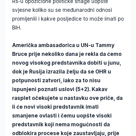
Rs-u opozicione političke snage uopšte
svjesne koliko su se međunarodni odnosi
promijenili i kakve posljedice to može imati po
BiH.
Američka ambasadorica u UN-u Tammy
Bruce prije nekoliko dana je rekla da ćemo
novog visokog predstavnika dobiti u junu,
dok je Rusija izrazila želju da se OHR u
potpunosti zatvori, iako za to nisu
ispunjeni poznati uslovi (5+2). Kakav
rasplet očekujete u nastavku ove priče, da
li će novi visoki predstavnik imati
smanjene ovlasti i čemu uopšte visoki
predstavnik koji nema mogućnosti da
odblokira procese koje zaustavljaju, prije