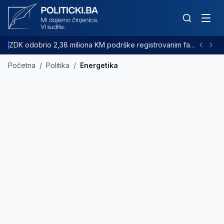
ZDK odobrio 2,38 miliona KM podrške registrovanim farmama goveda
Početna
/
Politika
/
Energetika