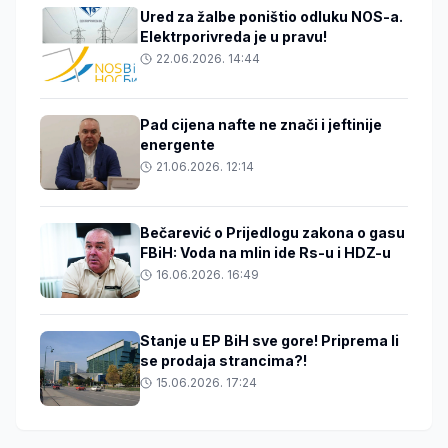
Ured za žalbe poništio odluku NOS-a.
Elektrporivreda je u pravu!
22.06.2026. 14:44
Pad cijena nafte ne znači i jeftinije
energente
21.06.2026. 12:14
Bečarević o Prijedlogu zakona o gasu
FBiH: Voda na mlin ide Rs-u i HDZ-u
16.06.2026. 16:49
Stanje u EP BiH sve gore! Priprema li
se prodaja strancima?!
15.06.2026. 17:24