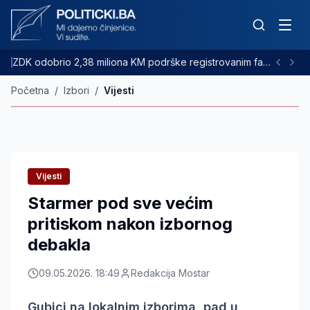
ZDK odobrio 2,38 miliona KM podrške registrovanim farmama goveda
Početna
/
Izbori
/
Vijesti
Vijesti
Starmer pod sve većim
pritiskom nakon izbornog
debakla
09.05.2026. 18:49
Redakcija Mostar
Gubici na lokalnim izborima, pad u