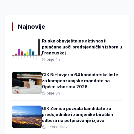
Najnovije
Ruske obavještajne aktivnosti
pojačane uoči predsjedničkih izbora u
Francuskoj
prije 4h
CIK BiH ovjerio 64 kandidatske liste
za kompenzacijske mandate na
Općim izborima 2026.
prije 6h
GIK Zenica pozvala kandidate za
predsjednike i zamjenike biračkih
odbora na potpisivanje izjava
jučer u 11:32