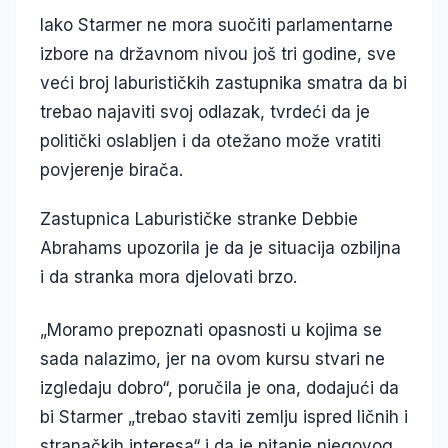
Iako Starmer ne mora suočiti parlamentarne
izbore na državnom nivou još tri godine, sve
veći broj laburističkih zastupnika smatra da bi
trebao najaviti svoj odlazak, tvrdeći da je
politički oslabljen i da otežano može vratiti
povjerenje birača.
Zastupnica Laburističke stranke Debbie
Abrahams upozorila je da je situacija ozbiljna
i da stranka mora djelovati brzo.
„Moramo prepoznati opasnosti u kojima se
sada nalazimo, jer na ovom kursu stvari ne
izgledaju dobro“, poručila je ona, dodajući da
bi Starmer „trebao staviti zemlju ispred ličnih i
stranačkih interesa“ i da je pitanje njegovog