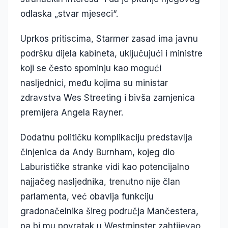
odlaska „stvar mjeseci“.
Uprkos pritiscima, Starmer zasad ima javnu
podršku dijela kabineta, uključujući i ministre
koji se često spominju kao mogući
nasljednici, među kojima su ministar
zdravstva Wes Streeting i bivša zamjenica
premijera Angela Rayner.
Dodatnu političku komplikaciju predstavlja
činjenica da Andy Burnham, kojeg dio
Laburističke stranke vidi kao potencijalno
najjačeg nasljednika, trenutno nije član
parlamenta, već obavlja funkciju
gradonačelnika šireg područja Mančestera,
pa bi mu povratak u Westminster zahtijevao