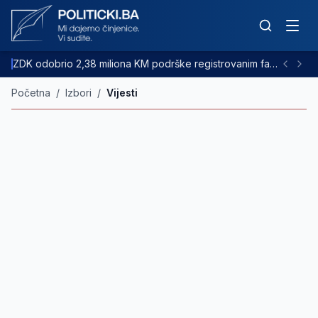
ZDK odobrio 2,38 miliona KM podrške registrovanim farmama goveda
Početna
/
Izbori
/
Vijesti