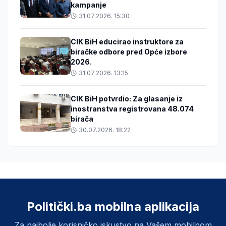
kampanje
31.07.2026. 15:30
CIK BiH educirao instruktore za
biračke odbore pred Opće izbore
2026.
31.07.2026. 13:15
CIK BiH potvrdio: Za glasanje iz
inostranstva registrovana 48.074
birača
30.07.2026. 18:22
Politički.ba mobilna aplikacija
Za najbolje korisničko iskustvo na Vašem mobilnom