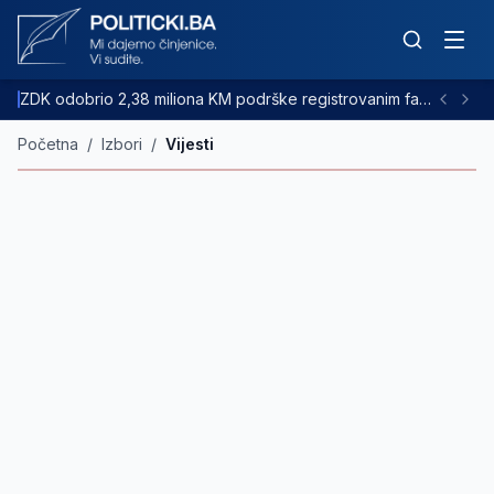
ZDK odobrio 2,38 miliona KM podrške registrovanim farmama goveda
Početna
/
Izbori
/
Vijesti