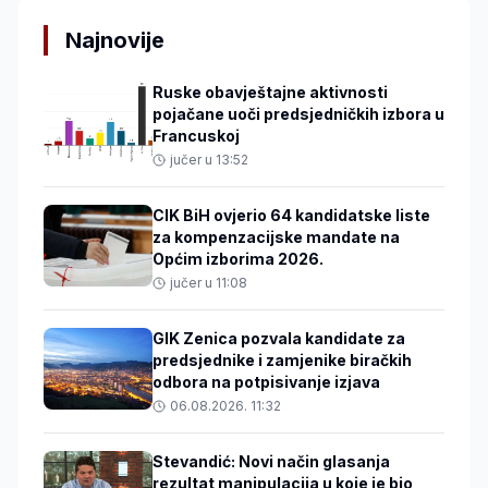
Najnovije
Ruske obavještajne aktivnosti
pojačane uoči predsjedničkih izbora u
Francuskoj
jučer u 13:52
CIK BiH ovjerio 64 kandidatske liste
za kompenzacijske mandate na
Općim izborima 2026.
jučer u 11:08
GIK Zenica pozvala kandidate za
predsjednike i zamjenike biračkih
odbora na potpisivanje izjava
06.08.2026. 11:32
Stevandić: Novi način glasanja
rezultat manipulacija u koje je bio