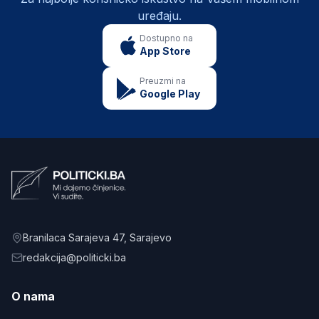
uređaju.
Dostupno na
App Store
Preuzmi na
Google Play
Branilaca Sarajeva 47
, Sarajevo
redakcija@politicki.ba
O nama