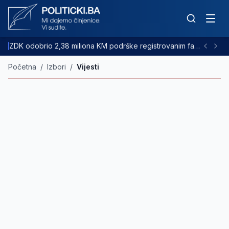
ZDK odobrio 2,38 miliona KM podrške registrovanim farmama goveda
Početna
/
Izbori
/
Vijesti