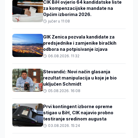
CIK BiH ovjerio 64 kandidatske liste
za kompenzacijske mandate na
Općim izborima 2026.
jučer u 11:08
GIK Zenica pozvala kandidate za
predsjednike i zamjenike biračkih
odbora na potpisivanje izjava
06.08.2026. 11:32
Stevandić: Novi način glasanja
rezultat manipulacija u koje je bio
uključen Schmidt
05.08.2026. 16:08
Prvi kontingent izborne opreme
stigao u BiH, CIK najavio probno
testiranje sredinom augusta
03.08.2026. 15:24