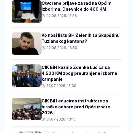
Otvorene prijave za rad na Općim
izborima: Dnevnice do 400 KM
02.08.2026. 15:58
Ko nosi listu BH Zelenih za Skupštinu
Tuzlanskog kantona?
02.08.2026. 13:50
CIK BiH kaznio Zdenka Lučića sa
4.500 KM zbog preuranjene izborne
kampanje
31.07.2026. 15:30
CIK BiH educirao instruktore za
biračke odbore pred Opće izbore
2026.
31.07.2026. 13:15