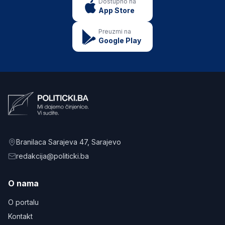
Dostupno na
App Store
Preuzmi na
Google Play
Branilaca Sarajeva 47
, Sarajevo
redakcija@politicki.ba
O nama
O portalu
Kontakt