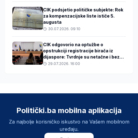
CIK podsjetio političke subjekte: Rok
za kompenzacijske liste ističe 5.
augusta
30.07.2026. 09:10
CIK odgovorio na optužbe o
opstrukciji registracije birača iz
dijaspore: Tvrdnje su netačne i bez
dokaza
29.07.2026. 16:00
Politički.ba mobilna aplikacija
Za najbolje korisničko iskustvo na Vašem mobilnom
uređaju.