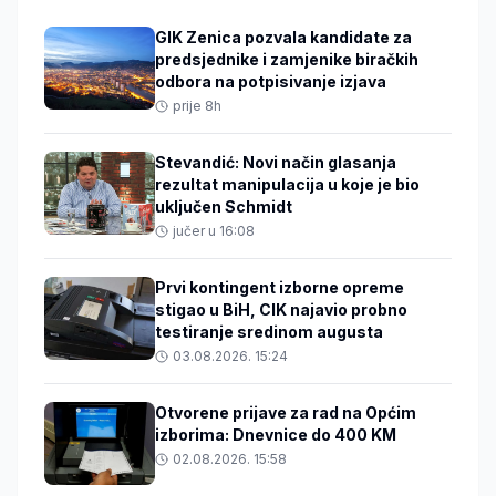
GIK Zenica pozvala kandidate za
predsjednike i zamjenike biračkih
odbora na potpisivanje izjava
prije 8h
Stevandić: Novi način glasanja
rezultat manipulacija u koje je bio
uključen Schmidt
jučer u 16:08
Prvi kontingent izborne opreme
stigao u BiH, CIK najavio probno
testiranje sredinom augusta
03.08.2026. 15:24
Otvorene prijave za rad na Općim
izborima: Dnevnice do 400 KM
02.08.2026. 15:58