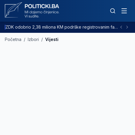
ZDK odobrio 2,38 miliona KM podrške registrovanim farmama goveda
Početna
/
Izbori
/
Vijesti