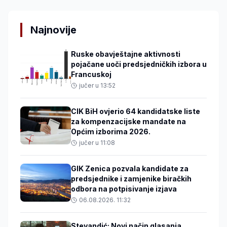
Najnovije
Ruske obavještajne aktivnosti
pojačane uoči predsjedničkih izbora u
Francuskoj
jučer u 13:52
CIK BiH ovjerio 64 kandidatske liste
za kompenzacijske mandate na
Općim izborima 2026.
jučer u 11:08
GIK Zenica pozvala kandidate za
predsjednike i zamjenike biračkih
odbora na potpisivanje izjava
06.08.2026. 11:32
Stevandić: Novi način glasanja