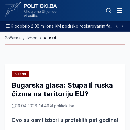
ZDK odobrio 2,38 miliona KM podrške registrovanim farmama goveda
Početna
/
Izbori
/
Vijesti
Vijesti
Bugarska glasa: Stupa li ruska
čizma na teritoriju EU?
19.04.2026. 14:46
politicki.ba
Ovo su osmi izbori u proteklih pet godina!