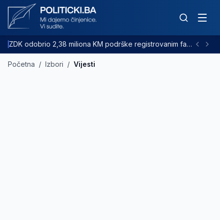
ZDK odobrio 2,38 miliona KM podrške registrovanim farmama goveda
Početna
/
Izbori
/
Vijesti