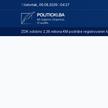
četvrtak
,
06.08.2026
04:27
ZDK odobrio 2,38 miliona KM podrške registrovanim