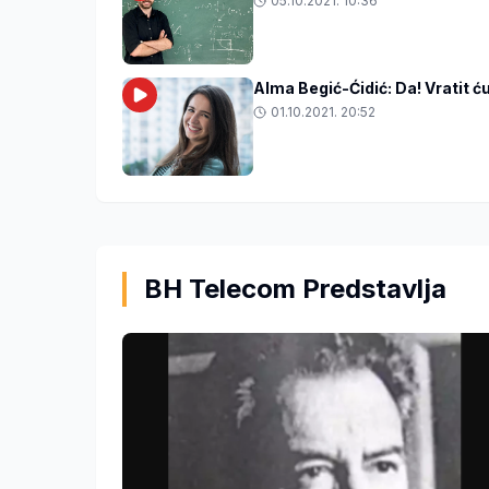
05.10.2021. 10:36
Alma Begić-Ćidić: Da! Vratit ć
01.10.2021. 20:52
BH Telecom Predstavlja