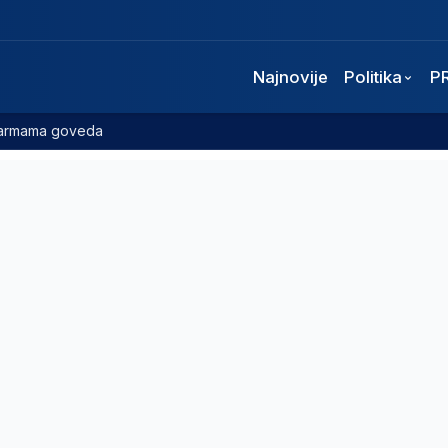
Najnovije
Politika
P
 farmama goveda