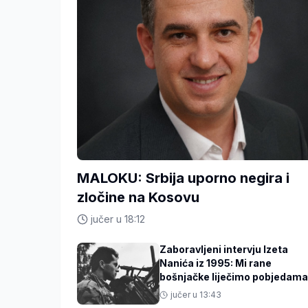
MALOKU: Srbija uporno negira i
zločine na Kosovu
jučer u 18:12
Zaboravljeni intervju Izeta
Nanića iz 1995: Mi rane
bošnjačke liječimo pobjedama
jučer u 13:43