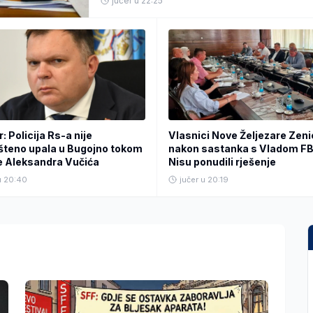
jučer u 22:25
: Policija Rs-a nije
Vlasnici Nove Željezare Zen
šteno upala u Bugojno tokom
nakon sastanka s Vladom FB
e Aleksandra Vučića
Nisu ponudili rješenje
u 20:40
jučer u 20:19