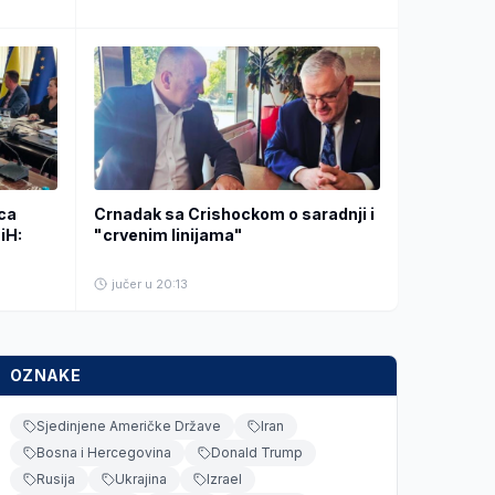
ica
Crnadak sa Crishockom o saradnji i
iH:
"crvenim linijama"
jučer u 20:13
OZNAKE
Sjedinjene Američke Države
Iran
Bosna i Hercegovina
Donald Trump
Rusija
Ukrajina
Izrael