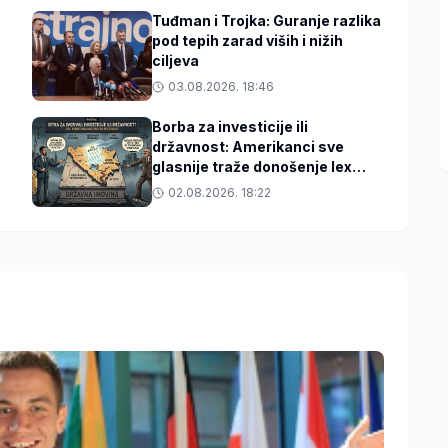
Tuđman i Trojka: Guranje razlika
pod tepih zarad viših i nižih
ciljeva
03.08.2026. 18:46
Borba za investicije ili
državnost: Amerikanci sve
glasnije traže donošenje lex
specialisa o državnoj imovini
02.08.2026. 18:22