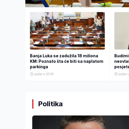
Banja Luka se zadužila 18 miliona
Budimir
KM: Poznato šta će biti sa naplatom
neovla
parkinga
posjet
jučer u 21:01
jučer 
Politika