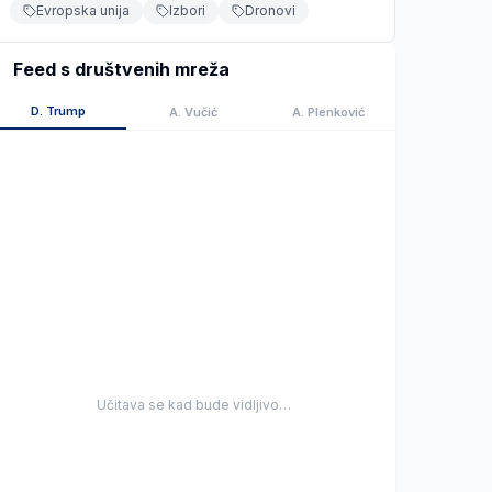
Evropska unija
Izbori
Dronovi
Feed s društvenih mreža
D. Trump
A. Vučić
A. Plenković
Učitava se kad bude vidljivo…