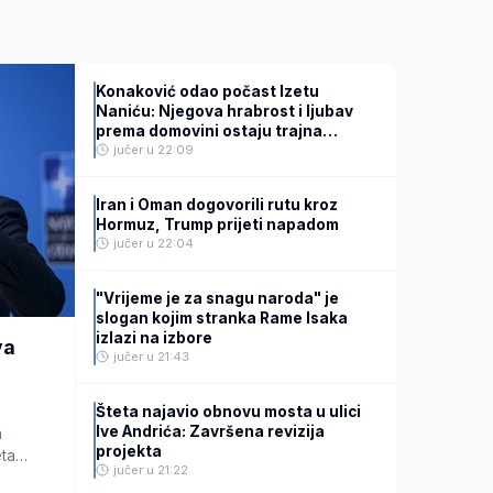
Konaković odao počast Izetu
Naniću: Njegova hrabrost i ljubav
prema domovini ostaju trajna
inspiracija
jučer u 22:09
Iran i Oman dogovorili rutu kroz
Hormuz, Trump prijeti napadom
jučer u 22:04
"Vrijeme je za snagu naroda" je
slogan kojim stranka Rame Isaka
izlazi na izbore
va
jučer u 21:43
Šteta najavio obnovu mosta u ulici
Ive Andrića: Završena revizija
a
projekta
ta
jučer u 21:22
ure.