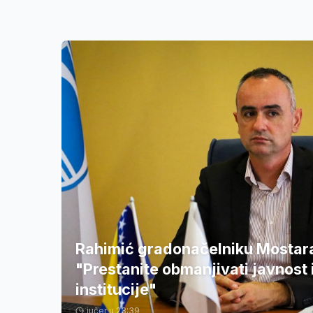
Rahimić gradonačelniku Mostar
"Prestanite obmanjivati javnost 
institucije"
jučer u 23:39