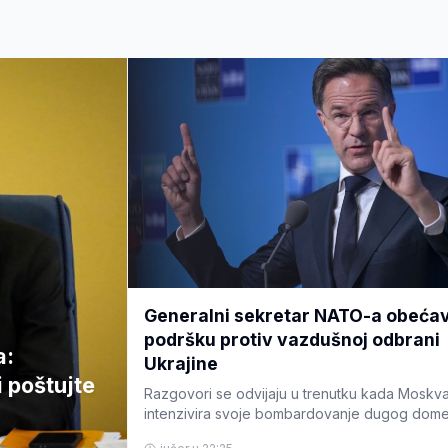
Generalni sekretar NATO-a obeća
podršku protiv vazdušnoj odbrani
a:
Ukrajine
i poštujte
Razgovori se odvijaju u trenutku kada Moskv
intenzivira svoje bombardovanje dugog dome
protiv ukrajinskih gradova i kritične infrastrukt